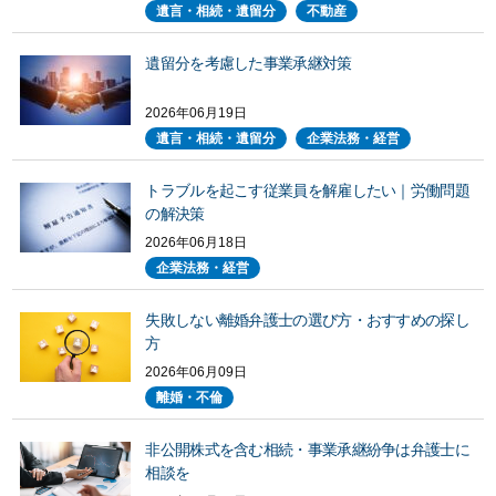
遺言・相続・遺留分
不動産
遺留分を考慮した事業承継対策
2026年06月19日
遺言・相続・遺留分
企業法務・経営
トラブルを起こす従業員を解雇したい｜労働問題
の解決策
2026年06月18日
企業法務・経営
失敗しない離婚弁護士の選び方・おすすめの探し
方
2026年06月09日
離婚・不倫
非公開株式を含む相続・事業承継紛争は弁護士に
相談を