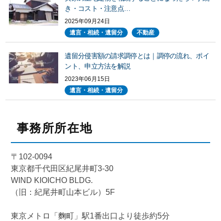
き・コスト・注意点…
2025年09月24日
遺言・相続・遺留分
不動産
遺留分侵害額の請求調停とは｜調停の流れ、ポイ
ント、申立方法を解説
2023年06月15日
遺言・相続・遺留分
事務所所在地
〒102-0094
東京都千代田区紀尾井町3-30
WIND KIOICHO BLDG.
（旧：紀尾井町山本ビル）5F
東京メトロ「麴町」駅1番出口より徒歩約5分