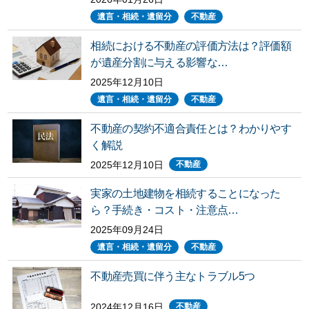
遺言・相続・遺留分
不動産
相続における不動産の評価方法は？評価額
が遺産分割に与える影響な…
2025年12月10日
遺言・相続・遺留分
不動産
不動産の契約不適合責任とは？わかりやす
く解説
2025年12月10日
不動産
実家の土地建物を相続することになった
ら？手続き・コスト・注意点…
2025年09月24日
遺言・相続・遺留分
不動産
不動産売買に伴う主なトラブル5つ
2024年12月16日
不動産