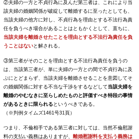
②夫婦の一方と不貞行為に及んだ第三者は、これにより当
該夫婦の婚姻関係が破綻して離婚するに至ったとしても、
当該夫婦の他方に対し、不貞行為を理由とする不法行為責
任を負うべき場合があることはともかくとして、直ちに、
当該夫婦を離婚させたことを理由とする不法行為責任を負
うことはない
と解される。
③第三者がそのことを理由とする不法行為責任を負うの
は、当該第三者が、単に夫婦の一方との間で不貞行為に及
ぶにとどまらず、当該夫婦を離婚させることを意図してそ
の婚姻関係に対する不当な干渉をするなどして
当該夫婦を
離婚のやむなきに至らしめたものと評価すべき特段の事情
があるときに限られる
というべきである。
（※判例タイムズ1461号31頁）
つまり、不倫相手である第三者に対しては、当然不倫慰謝
料の支払い義務はありますが、
離婚慰謝料を支払う義務は