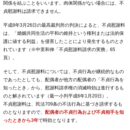
関係を結ぶことをいいます。肉体関係がない場合には、不
貞慰謝料は請求できません。
平成8年3月26日の最高裁判所の判決によると、不貞慰謝料
は、「婚姻共同生活の平和の維持という権利または法的保
護に値する利益」を侵害したことにより発生するものとさ
れています（※中里和伸「不貞慰謝料請求の実務」65
頁）。
そして、不貞慰謝料については、不貞行為が継続的なもの
であったとしても、配偶者が他方の配偶者の「不貞行為を
知ったとき」から、慰謝料請求権の消滅時効は進行するも
のと解されています（最一小判平成6年1月20日）。
不貞慰謝料は、民法709条の不法行為に基づき請求するも
のとなりますので、
配偶者の不貞行為および不貞相手を知
ったときから3年
で時効となります。