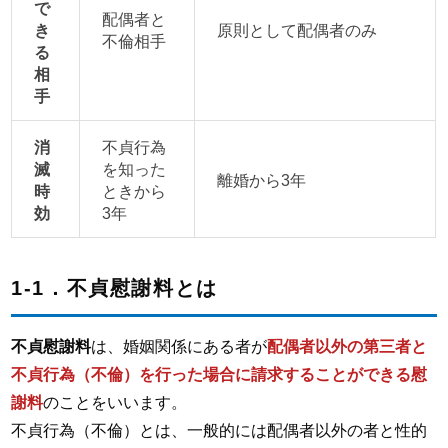
で
配偶者と
き
原則として配偶者のみ
不倫相手
る
相
手
消
不貞行為
滅
を知った
離婚から3年
時
ときから
効
3年
1-1．不貞慰謝料とは
不貞慰謝料
は、婚姻関係にある者が
配偶者以外の第三者と
不貞行為（不倫）を行った場合に請求することができる慰
謝料
のことをいいます。
不貞行為（不倫）とは、一般的には配偶者以外の者と性的