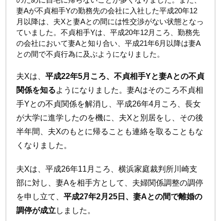
妻Aが不貞相手Yの勤務先の会社に入社した平成20年12
月以降は、夫Xと妻Aとの間には性交渉がない状態となっ
ていました。不貞相手Yは、平成20年12月ころ、勤務先
の会社において妻Aと知り合い、平成21年6月以降は妻A
との間で不貞行為に及ぶようになりました。
夫Xは、
平成22年5月ころ、不貞相手Yと妻Aとの不貞
関係を知る
ようになりました。妻Aはそのころ不貞相
手Yとの不貞関係を解消し、平成26年4月ころ、長女
が大学に進学したのを機に、夫Xと別居をし、その後
半年間、夫Xのもとに帰ることも連絡を取ることもな
くなりました。
夫Xは、平成26年11月ころ、横浜家庭裁判所川崎支
部に対し、妻Aを相手方として、夫婦関係調整の調停
を申し立て、
平成27年2月25日、妻Aとの間で離婚の
調停が成立
しました。