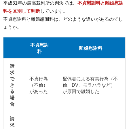
平成31年の最高裁判所の判決では、
不貞慰謝料と離婚慰謝
料を区別して判断
しています。
不貞慰謝料と離婚慰謝料は、どのような違いがあるのでし
ょうか。
不貞慰謝
離婚慰謝料
料
請
求
で
不貞行為
配偶者による有責行為（不
き
（不倫）
倫、DV、モラハラなど）
る
があった
が原因で離婚した
場
合
請
求