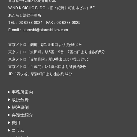
東京都千代田区紀尾井町3-30
WIND KIOICHO BLDG.（旧：紀尾井町山本ビル）5F
あたらし法律事務所
TEL：03-6273-0024 FAX：03-6273-0025
E-mail：atarashi@atarashi-law.com
東京メトロ「麴町」駅1番出口より徒歩約5分
東京メトロ「永田町」駅5番・9番・7番出口より徒歩約5分
東京メトロ「赤坂見附」駅D番出口より徒歩約8分
東京メトロ「半蔵門」駅1番出口より徒歩約8分
JR「四ツ谷」駅麹町口より徒歩約14分
事務所案内
取扱分野
解決事例
弁護士紹介
費用
コラム