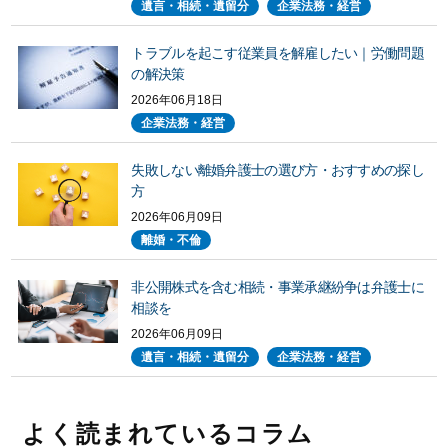
遺言・相続・遺留分
企業法務・経営
トラブルを起こす従業員を解雇したい｜労働問題
の解決策
2026年06月18日
企業法務・経営
失敗しない離婚弁護士の選び方・おすすめの探し
方
2026年06月09日
離婚・不倫
非公開株式を含む相続・事業承継紛争は弁護士に
相談を
2026年06月09日
遺言・相続・遺留分
企業法務・経営
よく読まれているコラム