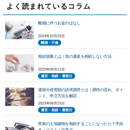
よく読まれているコラム
離婚に伴うお金のはなし
2024年10月25日
離婚・不倫
相続放棄とは｜負の遺産を相続しない方法
2025年06月11日
遺言・相続・遺留分
遺留分侵害額の請求調停とは｜調停の流れ、ポイ
ント、申立方法を解説
2023年06月15日
遺言・相続・遺留分
実家の土地建物を相続することになったら？手続
き・コスト・注意点…